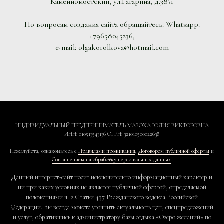
Каменномостский, ул.Гагарина, д.38\1
По вопросам создания сайта обращайтесь: Whatsapp:
+79658045236,
e-mail: olgakorolkova@hotmail.com
ИНДИВИДУАЛЬНЫЙ ПРЕДПРИНИМАТЕЛЬ МАЗОХА ЮЛИЯ ВИКТОРОВНА
ИНН: 010513543136 ОГРН: 321010500022638
Пожалуйста, ознакомьтесь с
Правилами проживания
,
Договором публичной оферты
и
Соглашением на обработку персональных данных
.
Данный интернет-сайт носит исключительно информационный характер и
ни при каких условиях не является публичной офертой, определяемой
положениями ч. 2 Статьи 437 Гражданского кодекса Российской
Федерации. Вы всегда можете уточнить актуальность цен, спецпредложений
и услуг, обратившись к администратору базы отдыха «Озеро желаний» по