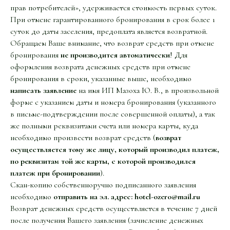
прав потребителей», удерживается стоимость первых суток.
При отмене гарантированного бронирования в срок более 1
суток до даты заселения, предоплата является возвратной.
Обращаем Ваше внимание, что возврат средств при отмене
бронирования
не производится
автоматически
! Для
оформления возврата денежных средств при отмене
бронирования в сроки, указанные выше, необходимо
написать заявление
на имя ИП Мазоха Ю. В., в произвольной
форме с указанием даты и номера бронирования (указанного
в письме-подтверждении после совершенной оплаты), а так
же полными реквизитами счета или номера карты, куда
необходимо произвести возврат средств (
возврат
осуществляется тому же лицу, который производил платеж,
по реквизитам той же карты, с которой производился
платеж при бронировании
).
Скан-копию собственноручно подписанного заявления
необходимо
отправить на эл. адрес: hotel-ozero@mail.ru
Возврат денежных средств осуществляется в течение 7 дней
после получения Вашего заявления (зачисление денежных